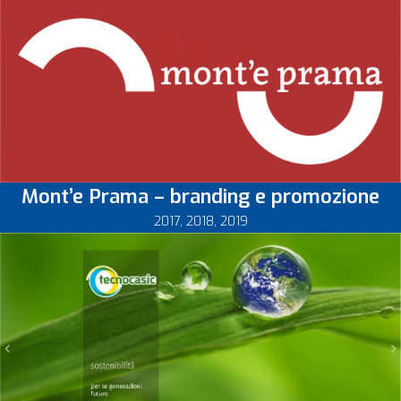
Mont’e Prama – branding e promozione
2017
,
2018
,
2019